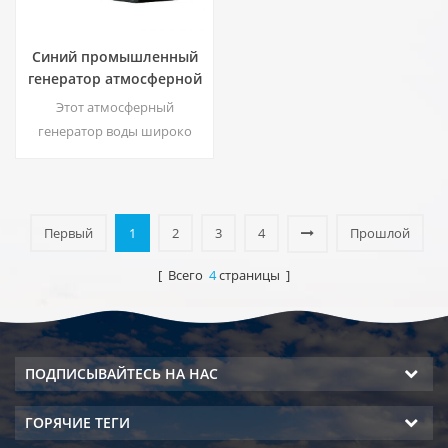
Синий промышленный
генератор атмосферной
воды 250 л / день
Этот атмосферный
генератор воды широко
используется для дома,
офиса. Диспенсер для воды с
функцией получения воды
из воздуха, система DOW RO.
Первый
1
2
3
4
Прошлой
Горячий & amp; выход
холодной чистой воды. ЖК-
[ Всего
4
страницы ]
дисплей.5
ПОДПИСЫВАЙТЕСЬ НА НАС
ГОРЯЧИЕ ТЕГИ