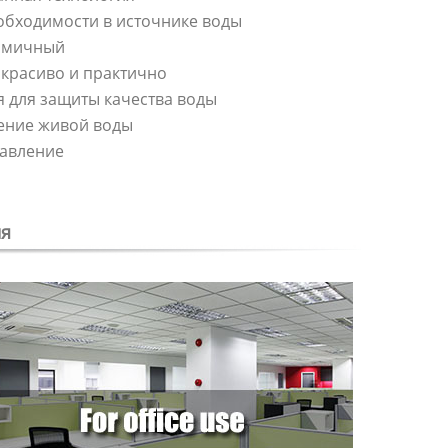
обходимости в источнике воды
омичный
 красиво и практично
 для защиты качества воды
ение живой воды
равление
я