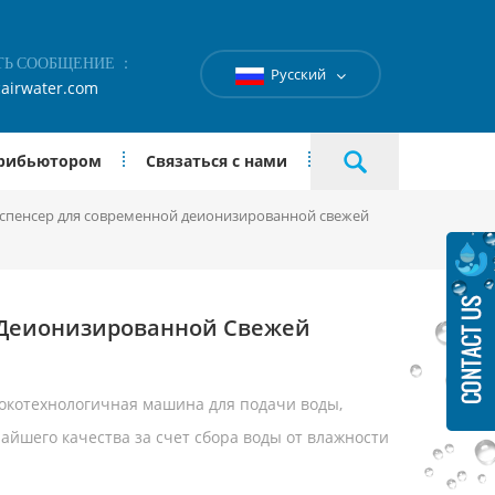
ТЬ СООБЩЕНИЕ ：
Русский
airwater.com
трибьютором
Связаться с нами
спенсер для современной деионизированной свежей
 Деионизированной Свежей
сокотехнологичная машина для подачи воды,
айшего качества за счет сбора воды от влажности