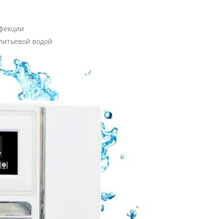
нфекции
 питьевой водой