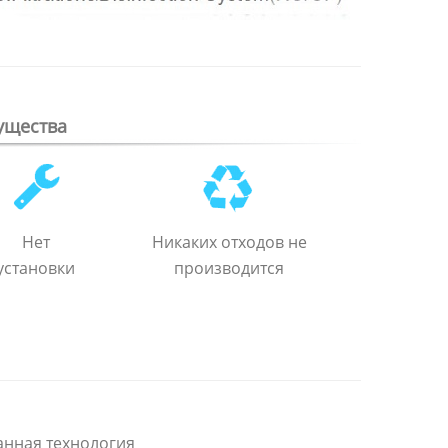
ущества
Нет
Никаких отходов не
установки
производится
анная технология