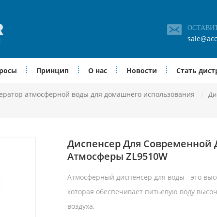
ОСТАВИ
sale@acc
просы
Принцип
О нас
Новости
Стать дис
ератор атмосферной воды для домашнего использования
/
Ди
Диспенсер Для Современной
Атмосферы ZL9510W
Атмосферный диспенсер для воды - это вы
которая обеспечивает питьевую воду высоч
воздуха.