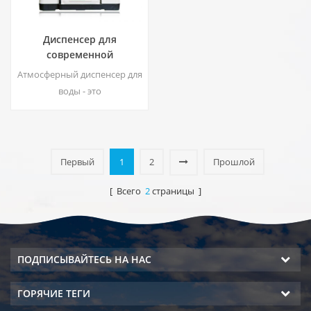
Диспенсер для
современной
деионизированной
Атмосферный диспенсер для
свежей атмосферы
воды - это
ZL9510W
высокотехнологичная
машина для подачи воды,
которая обеспечивает
питьевую воду
Первый
1
2
Прошлой
высочайшего качества за
счет сбора воды от
[ Всего
2
страницы ]
влажности воздуха.
ПОДПИСЫВАЙТЕСЬ НА НАС
ГОРЯЧИЕ ТЕГИ