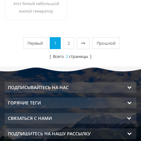
использования hr-88c
этот белый небольшой
жилой генератор
атмосферной воды также
используется для офиса.
выход холодной чистой
воды. ЖК-экран.
Первый
1
2
Прошлой
вместимость: 16 л
[ Всего
2
страницы ]
ПОДПИСЫВАЙТЕСЬ НА НАС
ГОРЯЧИЕ ТЕГИ
СВЯЗАТЬСЯ С НАМИ
ПОДПИШИТЕСЬ НА НАШУ РАССЫЛКУ