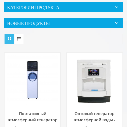
КАТЕГОРИИ ПРОДУКТА
НОВЫЕ ПРОДУКТЫ
Портативный
Оптовый генератор
атмосферный генератор
атмосферной воды -
воды - устройство для
вода от Air Machine