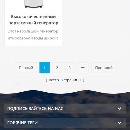
Высококачественный
портативный генератор
воды из воздуха HR-77M
Этот небольшой генератор
атмосферной воды широко
используется для дома,
офиса. Обеспечить
безопасность и чистую
питьевую воду. Горячая и
Первый
1
2
3
Прошлой
холодная чистая вода. ЖК-
дисплей.
[ Всего
3
страницы ]
ПОДПИСЫВАЙТЕСЬ НА НАС
ГОРЯЧИЕ ТЕГИ