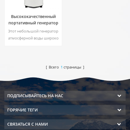
Высококачественный
портативный генератор
воды из воздуха HR-77M
Этот небольшой генератор
атмосферной воды широко
используется для дома,
офиса. Обеспечить
безопасность и чистую
питьевую воду. Горячая и
[ Всего
1
страницы ]
холодная чистая вода. ЖК-
дисплей.
ПОДПИСЫВАЙТЕСЬ НА НАС
ГОРЯЧИЕ ТЕГИ
СВЯЗАТЬСЯ С НАМИ