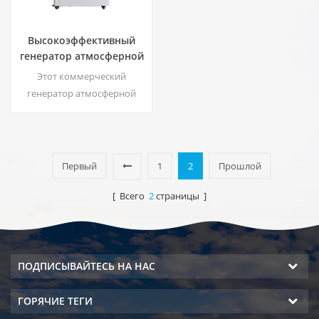
Высокоэффективный
генератор атмосферной
воды | Главная/
Этот коммерческий
Коммерческое
генератор атмосферной
экологически чистое
воды генерирует мягкую
устройство | ЕА-60Э
воду высокой чистоты из
воздуха. Идеально подходит
для питья даже без хлора.
Первый
1
2
Прошлой
[ Всего
2
страницы ]
ПОДПИСЫВАЙТЕСЬ НА НАС
ГОРЯЧИЕ ТЕГИ