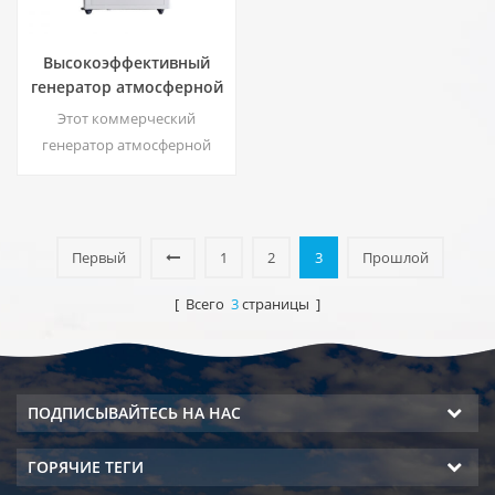
Высокоэффективный
генератор атмосферной
воды | Главная/
Этот коммерческий
Коммерческое
генератор атмосферной
экологически чистое
воды генерирует мягкую
устройство | ЕА-60Э
воду высокой чистоты из
воздуха. Идеально подходит
для питья даже без хлора.
Первый
1
2
3
Прошлой
[ Всего
3
страницы ]
ПОДПИСЫВАЙТЕСЬ НА НАС
ГОРЯЧИЕ ТЕГИ