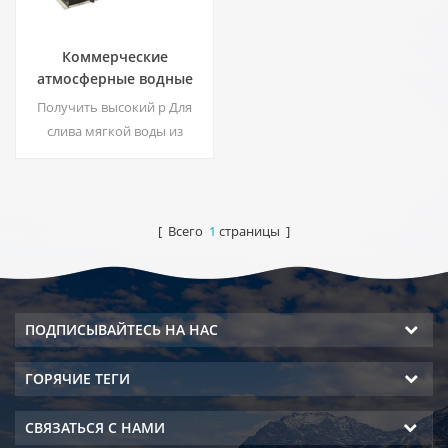
Коммерческие
атмосферные водные
растворы ЕА-1000
Получить высокий р Для
слива мягкой воды из
воздуха нужна просто
розетка для подключения
генератора.
Промышленный генератор
[ Всего
1
страницы ]
атмосферной воды даст вам
богатую и безопасную
питьевую воду!
ПОДПИСЫВАЙТЕСЬ НА НАС
ГОРЯЧИЕ ТЕГИ
СВЯЗАТЬСЯ С НАМИ