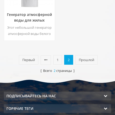
Генератор атмосферной
воды для жилых
помещений HE-88C
Этот небольшой генератор
атмосферной воды белого
цвета для жилых
помещений также
используется для офиса.
Выход холодной чистой
Первый
1
2
Прошлой
воды. ЖК-экран.
Вместимость: 16 л
[ Всего
2
страницы ]
ПОДПИСЫВАЙТЕСЬ НА НАС
ГОРЯЧИЕ ТЕГИ