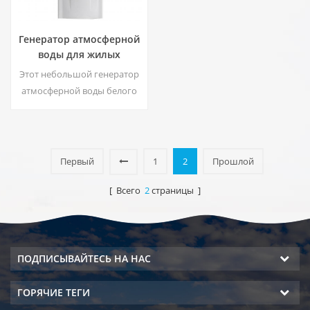
Генератор атмосферной
воды для жилых
помещений HE-88C
Этот небольшой генератор
атмосферной воды белого
цвета для жилых
помещений также
используется для офиса.
Выход холодной чистой
Первый
1
2
Прошлой
воды. ЖК-экран.
Вместимость: 16 л
[ Всего
2
страницы ]
ПОДПИСЫВАЙТЕСЬ НА НАС
ГОРЯЧИЕ ТЕГИ