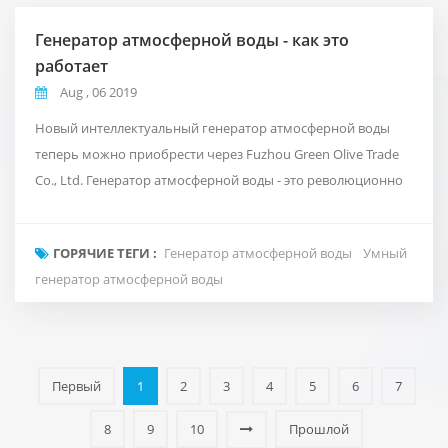
Генератор атмосферной воды - как это
работает
Aug , 06 2019
Новый интеллектуальный генератор атмосферной воды
теперь можно приобрести через Fuzhou Green Olive Trade
Co., Ltd. Генератор атмосферной воды - это революционно
новый способ доставки чистой и чистой воды в ваш офис,
основанный на естественном круговороте воды на планете.
ГОРЯЧИЕ ТЕГИ :
Генератор атмосферной воды
Умный
Вместо того, чтобы использовать обычную сантехнику или
генератор атмосферной воды
перевозить дорогую бутилированную воду. Он поглощает
воздух вокруг нас и ...
Первый
1
2
3
4
5
6
7
8
9
10
Прошлой