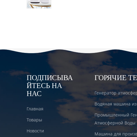
водородом DT6000A
ПОДПИСЫВА
ГОРЯЧИЕ Т
ЙТЕСЬ НА
НАС
Генератор атмосфе
Водяная машина из
Главная
Промышленный Ген
Товары
Атмосферной Воды
Новости
Машина для произв