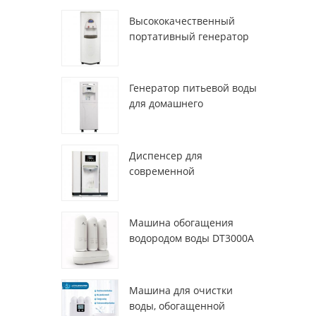
Высококачественный
портативный генератор
воды из воздуха HR-77M
Генератор питьевой воды
для домашнего
использования hr-88c
Диспенсер для
современной
деионизированной
свежей атмосферы
ZL9510W
Машина обогащения
водородом воды DT3000A
Машина для очистки
воды, обогащенной