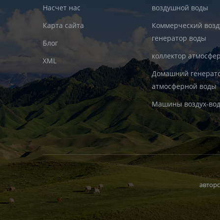
Насчет нас
воздушной воды
Карта сайта
Коммерческий воз
генератор воды
Блог
коллектор атмосфе
XML
Домашний генерат
атмосферной воды
Машины воздух-во
авторс