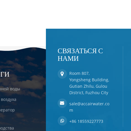
СВЯЗАТЬСЯ С
НАМИ
ЕГИ
Room 807,
Yongsheng Building,
Gutian Zhilu, Gulou
рной воды
District, Fuzhou City
 воздуха
sale@accairwater.co
ератор
m
+86 18559227773
одства