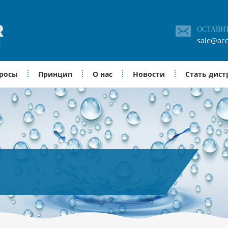
ОСТАВИ
sale@acc
просы
Принцип
О нас
Новости
Стать дис