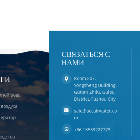
СВЯЗАТЬСЯ С
НАМИ
ЕГИ
Room 807,
Yongsheng Building,
Gutian Zhilu, Gulou
рной воды
District, Fuzhou City
 воздуха
sale@accairwater.co
ератор
m
+86 18559227773
одства