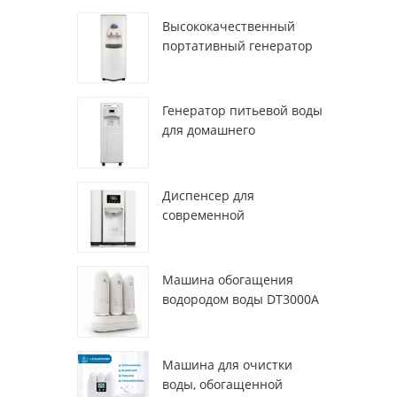
Высококачественный
портативный генератор
воды из воздуха HR-77M
Генератор питьевой воды
для домашнего
использования hr-88c
Диспенсер для
современной
деионизированной
свежей атмосферы
ZL9510W
Машина обогащения
водородом воды DT3000A
Машина для очистки
воды, обогащенной