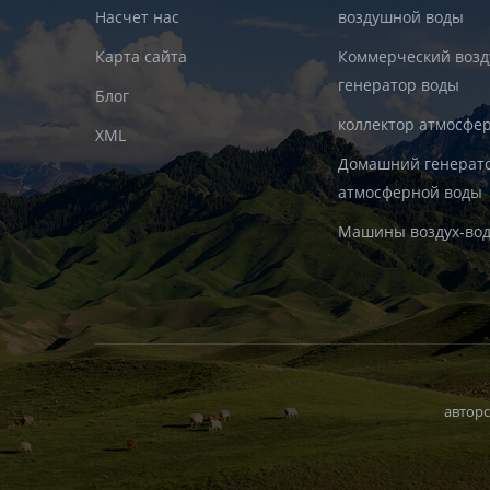
Насчет нас
воздушной воды
Карта сайта
Коммерческий воз
генератор воды
Блог
коллектор атмосфе
XML
Домашний генерат
атмосферной воды
Машины воздух-во
авторс