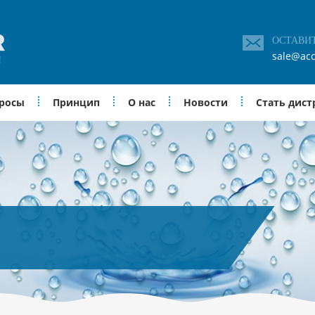
ОСТАВИ
sale@acc
просы
Принцип
О нас
Новости
Стать дис