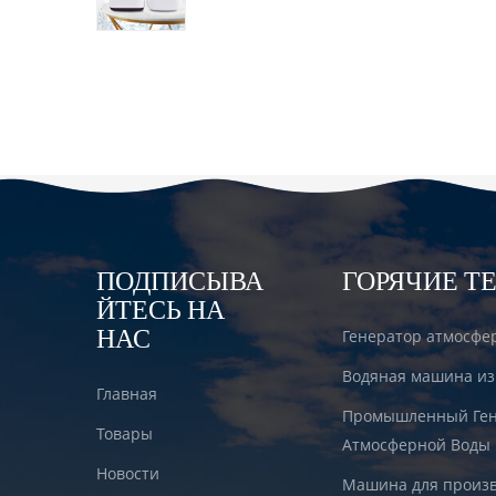
водородом DT6000A
ПОДПИСЫВА
ГОРЯЧИЕ Т
ЙТЕСЬ НА
НАС
Генератор атмосфе
Водяная машина из
Главная
Промышленный Ген
Товары
Атмосферной Воды
Новости
Машина для произв