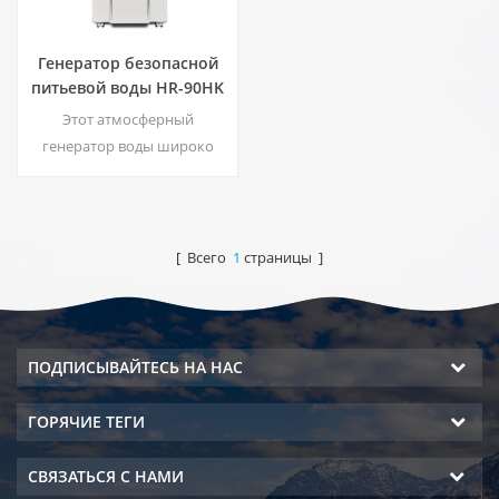
Генератор безопасной
питьевой воды HR-90HK
Этот атмосферный
генератор воды широко
используется для дома,
офиса. Горячий & amp;
выход холодной чистой
воды. 30 литров в день при
[ Всего
1
страницы ]
30 ℃ & amp; 80%
относительной влажности.
ПОДПИСЫВАЙТЕСЬ НА НАС
ГОРЯЧИЕ ТЕГИ
СВЯЗАТЬСЯ С НАМИ