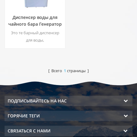
Диспенсер воды для
чайного бара Генератор
атмосферной воды HC-
Это те барный диспенсер
30LH
для воды,
высококачественный
генератор атмосферной
воды с функцией получения
воды из воздуха, система
[ Всего
1
страницы ]
DOW RO. Горячий & amp;
выход холодной чистой
воды. ЖК-дисплей.
ПОДПИСЫВАЙТЕСЬ НА НАС
ГОРЯЧИЕ ТЕГИ
СВЯЗАТЬСЯ С НАМИ