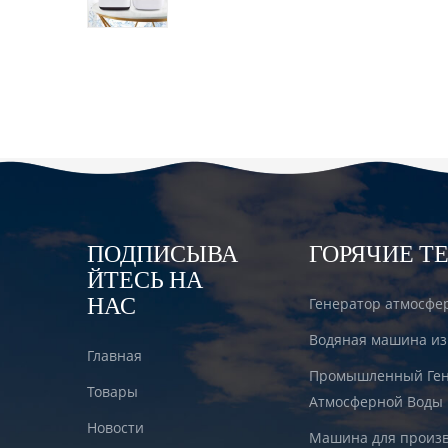
водородом DT6000A
ПОДПИСЫВА
ГОРЯЧИЕ Т
ЙТЕСЬ НА
НАС
Генератор атмосфе
Водяная машина из
Главная
Промышленный Ген
Товары
Атмосферной Воды
Новости
Машина для произв