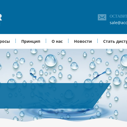
ОСТАВИ
sale@acc
просы
Принцип
О нас
Новости
Стать дис