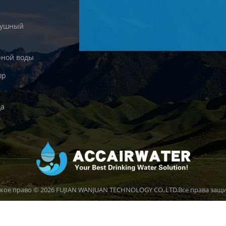
душный
рной воды
ор
да
кое право © 2026 FUJIAN WANJUAN TECHNOLOGY CO.,LTD.Все права защ