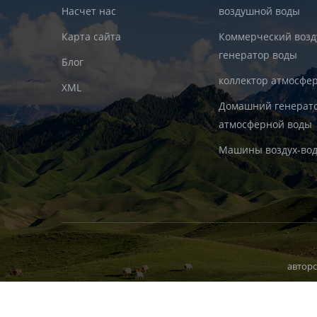
Насчет нас
воздушной воды
Карта сайта
Коммерческий воз
генератор воды
Блог
коллектор атмосфе
XML
Домашний генерат
атмосферной воды
Машины воздух-во
авторс