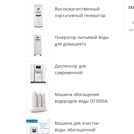
Ма
Высококачественный
портативный генератор
воды из воздуха HR-77M
Б
за
Генератор питьевой воды
для домашнего
использования hr-88c
о
Диспенсер для
современной
вт
деионизированной
свежей атмосферы
ZL9510W
Машина обогащения
водородом воды DT3000A
Машина для очистки
воды, обогащенной