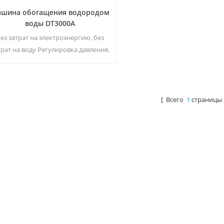
шина обогащения водородом
воды DT3000A
ез затрат на электроэнергию, без
трат на воду Регулировка давления,
отсутствие риска утечки
Энергосбережение и защита
кружающей среды Стерилизация в
режиме реального времени,
[ Всего
1
страницы 
технология Energize Отсутствие
оричного загрязнения, отсутствие
специфического запаха5