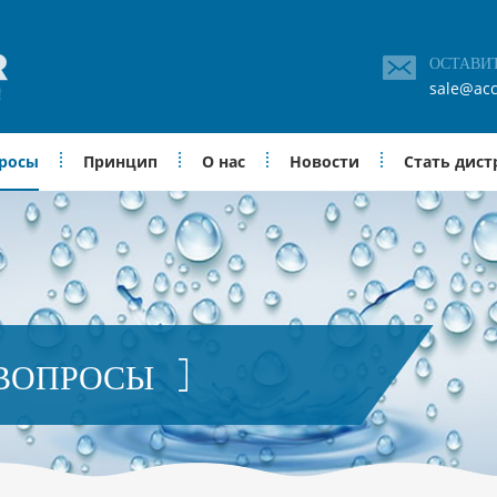
ОСТАВИ
sale@acc
просы
Принцип
О нас
Новости
Стать дис
 ВОПРОСЫ