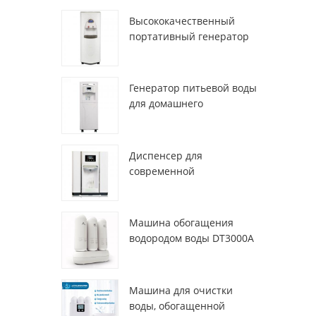
Высококачественный
портативный генератор
воды из воздуха HR-77M
Генератор питьевой воды
для домашнего
использования hr-88c
Диспенсер для
современной
деионизированной
свежей атмосферы
ZL9510W
Машина обогащения
водородом воды DT3000A
Машина для очистки
воды, обогащенной