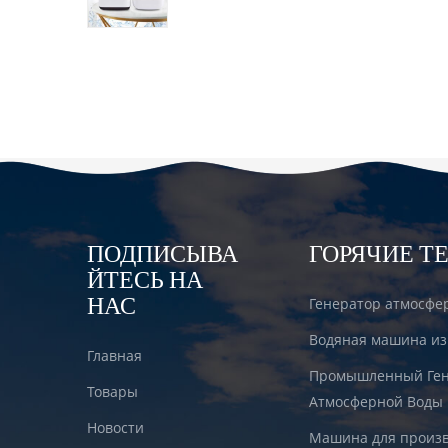
водородом DT6000A
ПОДПИСЫВА
ГОРЯЧИЕ Т
ЙТЕСЬ НА
НАС
Генератор атмосфе
Водяная машина из
Главная
Промышленный Ген
Товары
Атмосферной Воды
Новости
Машина для произв