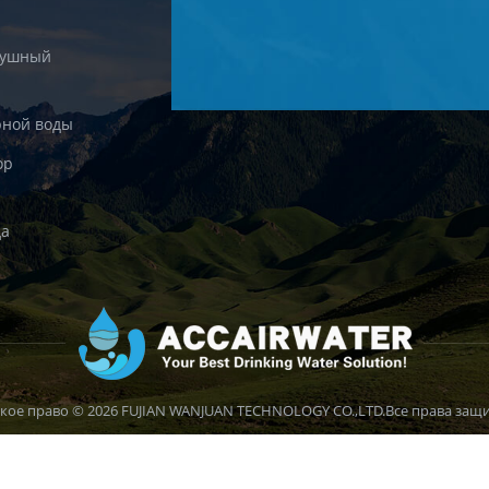
душный
рной воды
ор
да
кое право © 2026 FUJIAN WANJUAN TECHNOLOGY CO.,LTD.Все права защ