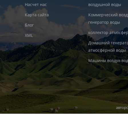
Насчет нас
воздушной воды
Карта сайта
Коммерческий воз
генератор воды
Блог
коллектор атмосфе
XML
Домашний генерат
атмосферной воды
Машины воздух-во
авторс