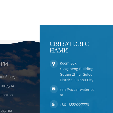
СВЯЗАТЬСЯ С
НАМИ
ЕГИ
Room 807,
Yongsheng Building,
Gutian Zhilu, Gulou
рной воды
District, Fuzhou City
 воздуха
sale@accairwater.co
ератор
m
+86 18559227773
одства