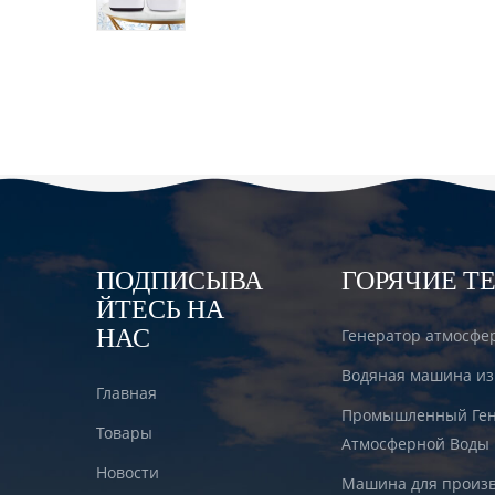
водородом DT6000A
ПОДПИСЫВА
ГОРЯЧИЕ Т
ЙТЕСЬ НА
НАС
Генератор атмосфе
Водяная машина из
Главная
Промышленный Ген
Товары
Атмосферной Воды
Новости
Машина для произв