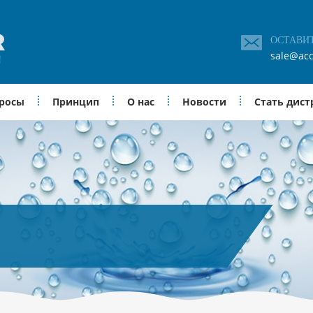
ОСТАВИ
sale@acc
просы
Принцип
О нас
Новости
Стать дис