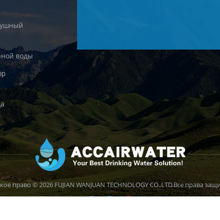
душный
рной воды
ор
да
кое право © 2026 FUJIAN WANJUAN TECHNOLOGY CO.,LTD.Все права защ