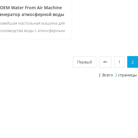
OEM Water From Air Machine
Генератор атмосферной воды
ZL9510E
овейшая настольная машина для
роизводства воды с атмосферным
воздухом, высокотехнологичная
шина для подачи воды в воздух. Он
обеспечивает питьевую воду
сочайшего качества, собирая воду
Первый
1
2
 влаги в воздухе. Прямые продажи с
фабрики, добро пожаловать на
[ Всего
2
страницы 
покупку и оптовую продажу.5