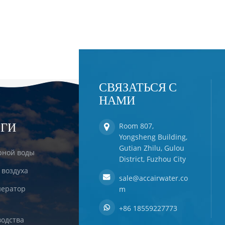
СВЯЗАТЬСЯ С
НАМИ
ЕГИ
Room 807,
Yongsheng Building,
Gutian Zhilu, Gulou
рной воды
District, Fuzhou City
 воздуха
sale@accairwater.co
ератор
m
+86 18559227773
одства