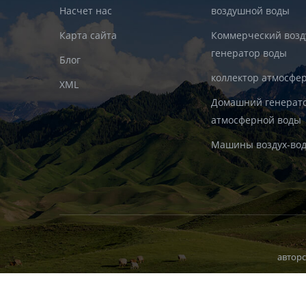
Насчет нас
воздушной воды
Карта сайта
Коммерческий воз
генератор воды
Блог
коллектор атмосфе
XML
Домашний генерат
атмосферной воды
Машины воздух-во
авторс