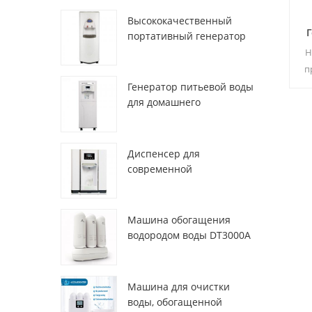
Высококачественный
портативный генератор
воды из воздуха HR-77M
Н
п
Генератор питьевой воды
для домашнего
ма
использования hr-88c
вы
из
Диспенсер для
современной
деионизированной
свежей атмосферы
ZL9510W
Машина обогащения
водородом воды DT3000A
Машина для очистки
воды, обогащенной