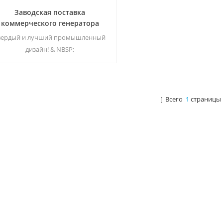
Заводская поставка
коммерческого генератора
тмосферной воды 100л ЕА-100
вердый и лучший промышленный
дизайн! & NBSP;
[ Всего
1
страницы 