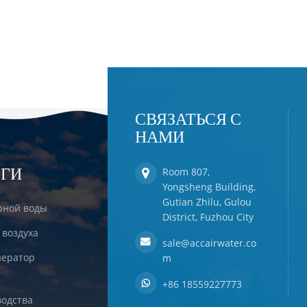
СВЯЗАТЬСЯ С
НАМИ
ЕГИ
Room 807,
Yongsheng Building,
Gutian Zhilu, Gulou
рной воды
District, Fuzhou City
 воздуха
sale@accairwater.co
ератор
m
+86 18559227773
одства