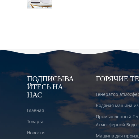
водородом DT6000A
ПОДПИСЫВА
ГОРЯЧИЕ Т
ЙТЕСЬ НА
НАС
Генератор атмосфе
Водяная машина из
Главная
Промышленный Ген
Товары
Атмосферной Воды
Новости
Машина для произв