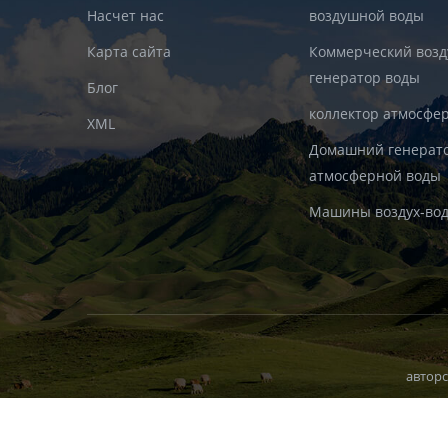
Насчет нас
воздушной воды
Карта сайта
Коммерческий воз
генератор воды
Блог
коллектор атмосфе
XML
Домашний генерат
атмосферной воды
Машины воздух-во
авторс