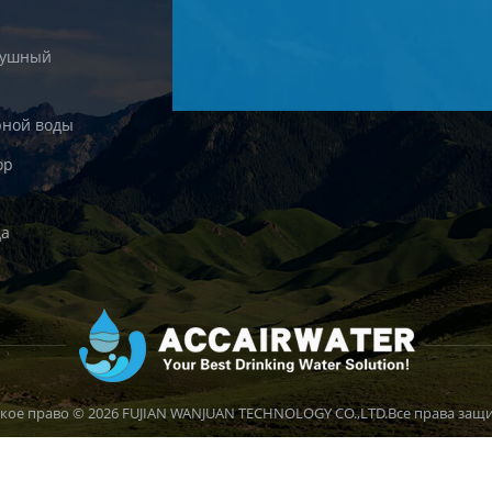
душный
рной воды
ор
да
кое право © 2026 FUJIAN WANJUAN TECHNOLOGY CO.,LTD.Все права защ