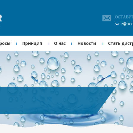
ОСТАВИ
sale@acc
просы
Принцип
О нас
Новости
Стать дис