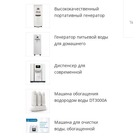
Высококачественный
портативный генератор
а
воды из воздуха HR-77M
Т
Генератор питьевой воды
для домашнего
использования hr-88c
Диспенсер для
современной
деионизированной
свежей атмосферы
ZL9510W
Машина обогащения
водородом воды DT3000A
Машина для очистки
воды, обогащенной