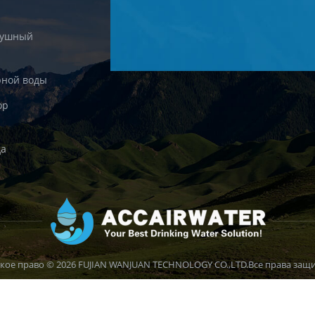
душный
рной воды
ор
да
кое право © 2026 FUJIAN WANJUAN TECHNOLOGY CO.,LTD.Все права защ