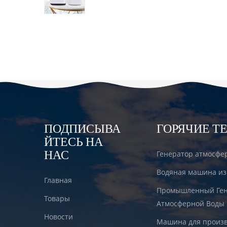
водородом DT6000A
ПОДПИСЫВА
ГОРЯЧИЕ Т
ЙТЕСЬ НА
НАС
Генератор атмосфе
Водяная машина из
Главная
Промышленный Ген
Товары
Атмосферной Воды
Новости
Машина для произв