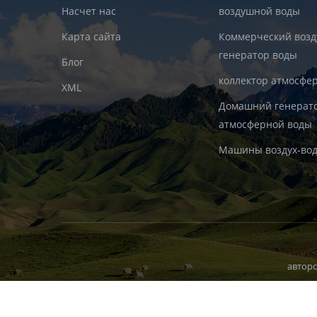
Насчет нас
воздушной воды
Карта сайта
Коммерческий воз
генератор воды
Блог
коллектор атмосфе
XML
Домашний генерат
атмосферной воды
Машины воздух-во
авторс