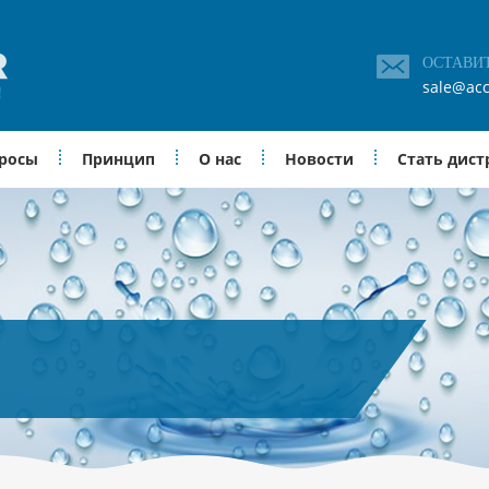
ОСТАВИ
sale@acc
просы
Принцип
О нас
Новости
Стать дис