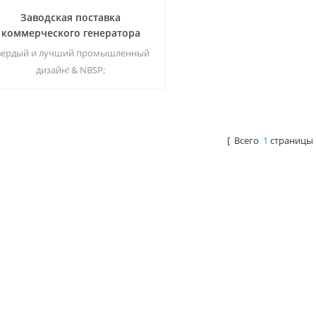
Заводская поставка
коммерческого генератора
тмосферной воды 100л ЕА-100
вердый и лучший промышленный
дизайн! & NBSP;
[ Всего
1
страницы 