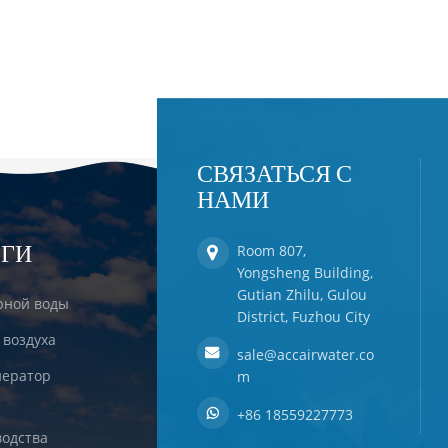
СВЯЗАТЬСЯ С
НАМИ
ЕГИ
Room 807,
Yongsheng Building,
Gutian Zhilu, Gulou
рной воды
District, Fuzhou City
 воздуха
sale@accairwater.co
ератор
m
+86 18559227773
одства