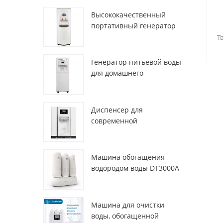
Высококачественный
портативный генератор
а
воды из воздуха HR-77M
Т
Генератор питьевой воды
для домашнего
использования hr-88c
Диспенсер для
современной
деионизированной
свежей атмосферы
ZL9510W
Машина обогащения
водородом воды DT3000A
Машина для очистки
воды, обогащенной