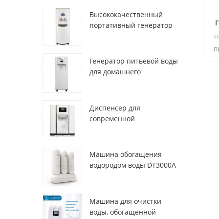
Высококачественный
портативный генератор
воды из воздуха HR-77M
Н
п
Генератор питьевой воды
для домашнего
ма
использования hr-88c
вы
из
Диспенсер для
современной
деионизированной
свежей атмосферы
ZL9510W
Машина обогащения
водородом воды DT3000A
Машина для очистки
воды, обогащенной