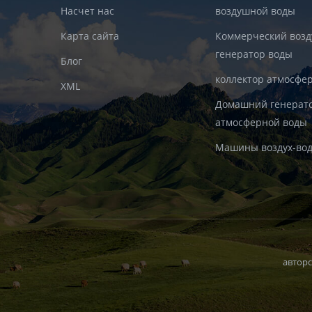
Насчет нас
воздушной воды
Карта сайта
Коммерческий воз
генератор воды
Блог
коллектор атмосфе
XML
Домашний генерат
атмосферной воды
Машины воздух-во
авторс