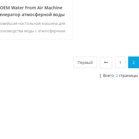
OEM Water From Air Machine
Генератор атмосферной воды
ZL9510E
овейшая настольная машина для
роизводства воды с атмосферным
воздухом, высокотехнологичная
шина для подачи воды в воздух. Он
обеспечивает питьевую воду
сочайшего качества, собирая воду
Первый
1
2
 влаги в воздухе. Прямые продажи с
фабрики, добро пожаловать на
[ Всего
2
страницы 
покупку и оптовую продажу.5