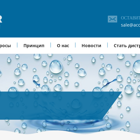
ОСТАВИ
sale@acc
просы
Принцип
О нас
Новости
Стать дис