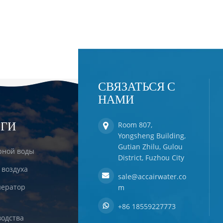
СВЯЗАТЬСЯ С
НАМИ
ЕГИ
Room 807,
Yongsheng Building,
Gutian Zhilu, Gulou
рной воды
District, Fuzhou City
 воздуха
sale@accairwater.co
ератор
m
+86 18559227773
одства