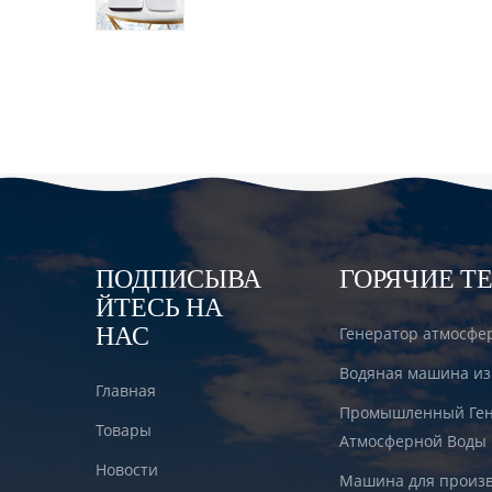
водородом DT6000A
ПОДПИСЫВА
ГОРЯЧИЕ Т
ЙТЕСЬ НА
НАС
Генератор атмосфе
Водяная машина из
Главная
Промышленный Ген
Товары
Атмосферной Воды
Новости
Машина для произв