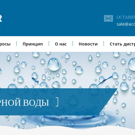
ОСТАВИ
sale@acc
просы
Принцип
О нас
Новости
Стать дис
РНОЙ ВОДЫ