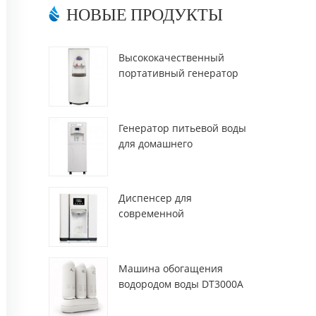
НОВЫЕ ПРОДУКТЫ
Высококачественный
портативный генератор
воды из воздуха HR-77M
Генератор питьевой воды
для домашнего
использования hr-88c
Диспенсер для
современной
деионизированной свежей
атмосферы ZL9510W
Машина обогащения
водородом воды DT3000A