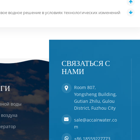
овое водное решение в условиях технологических изменений
СВЯЗАТЬСЯ С
НАМИ
ЕГИ
Room 807,
Yongsheng Building,
Gutian Zhilu, Gulou
рной воды
District, Fuzhou City
 воздуха
sale@accairwater.co
ератор
m
+86 18559227773