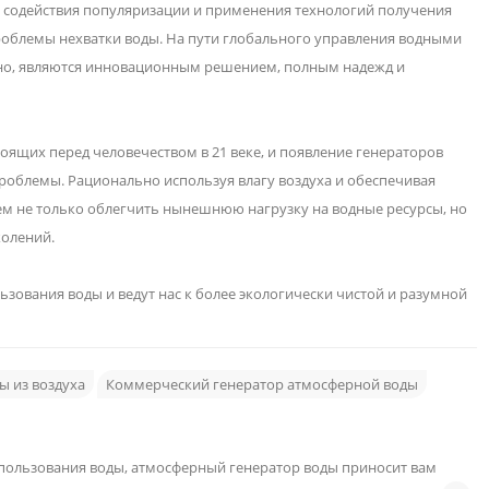
я содействия популяризации и применения технологий получения
роблемы нехватки воды. На пути глобального управления водными
но, являются инновационным решением, полным надежд и
тоящих перед человечеством в 21 веке, и появление генераторов
роблемы. Рационально используя влагу воздуха и обеспечивая
ем не только облегчить нынешнюю нагрузку на водные ресурсы, но
колений.
зования воды и ведут нас к более экологически чистой и разумной
ы из воздуха
Коммерческий генератор атмосферной воды
пользования воды, атмосферный генератор воды приносит вам