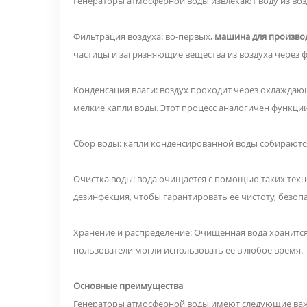
Генераторы атмосферной воды извлекают воду из возд
Фильтрация воздуха: во-первых,
машина для производ
частицы и загрязняющие вещества из воздуха через ф
Конденсация влаги: воздух проходит через охлаждающе
мелкие капли воды. Этот процесс аналогичен функци
Сбор воды: капли конденсированной воды собираются
Очистка воды: вода очищается с помощью таких техн
дезинфекция, чтобы гарантировать ее чистоту, безопа
Хранение и распределение: Очищенная вода хранится
пользователи могли использовать ее в любое время.
Основные преимущества
Генераторы атмосферной воды имеют следующие важ