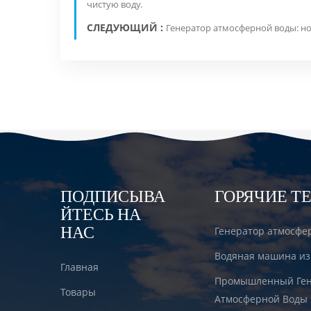
чистую воду.
СЛЕДУЮЩИЙ :
Генератор атмосферной воды: н
ПОДПИСЫВА
ГОРЯЧИЕ Т
ЙТЕСЬ НА
НАС
Генератор атмосфе
Водяная машина из
Главная
Промышленный Ген
Товары
Атмосферной Воды