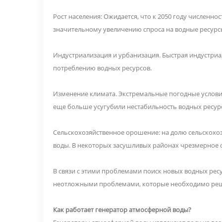
Рост населения: Ожидается, что к 2050 году численно
значительному увеличению спроса на водные ресурс
Индустриализация и урбанизация. Быстрая индустри
потреблению водных ресурсов.
Изменение климата. Экстремальные погодные условия
еще больше усугубили нестабильность водных ресур
Сельскохозяйственное орошение: на долю сельскохо
воды. В некоторых засушливых районах чрезмерное 
В связи с этими проблемами поиск новых водных рес
неотложными проблемами, которые необходимо реша
Как работает генератор атмосферной воды?