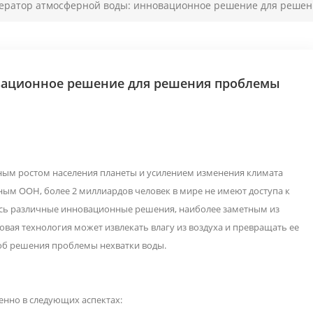
ератор атмосферной воды: инновационное решение для решен
вационное решение для решения проблемы
вным ростом населения планеты и усилением изменения климата
нным ООН, более 2 миллиардов человек в мире не имеют доступа к
ились различные инновационные решения, наиболее заметным из
овая технология может извлекать влагу из воздуха и превращать ее
соб решения проблемы нехватки воды.
енно в следующих аспектах: