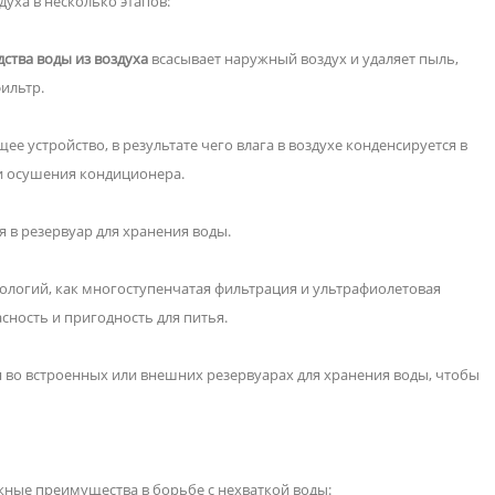
уха в несколько этапов:
ства воды из воздуха
всасывает наружный воздух и удаляет пыль,
ильтр.
е устройство, в результате чего влага в воздухе конденсируется в
и осушения кондиционера.
 в резервуар для хранения воды.
ологий, как многоступенчатая фильтрация и ультрафиолетовая
сность и пригодность для питья.
 во встроенных или внешних резервуарах для хранения воды, чтобы
ные преимущества в борьбе с нехваткой воды: