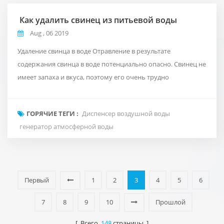
Как удалить свинец из питьевой воды
Aug , 06 2019
Удаление свинца в воде Отравление в результате
содержания свинца в воде потенциально опасно. Свинец не
имеет запаха и вкуса, поэтому его очень трудно
обнаружить. При попадании в организм этот загрязнитель
может легко проникнуть в пищеварительную систему и
ГОРЯЧИЕ ТЕГИ :
Диспенсер воздушной воды
нанести ущерб различным частям тела, включая почки,
генератор атмосферной воды
нервную систему и мозг. Одним из наиболее
распространенных источников отравления свинцом явл...
Первый
1
2
3
4
5
6
7
8
9
10
Прошлой
[ Всего
148
страницы ]