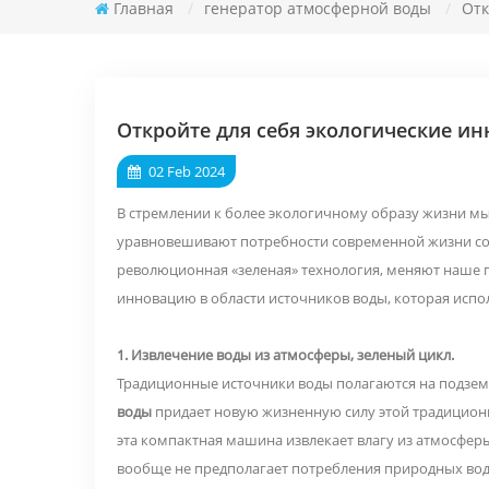
Главная
/
генератор атмосферной воды
/
Отк
Откройте для себя экологические и
02 Feb 2024
В стремлении к более экологичному образу жизни м
уравновешивают потребности современной жизни со 
революционная «зеленая» технология, меняют наше 
инновацию в области источников воды, которая исполь
1. Извлечение воды из атмосферы, зеленый цикл.
Традиционные источники воды полагаются на подзем
воды
придает новую жизненную силу этой традиционн
эта компактная машина извлекает влагу из атмосфер
вообще не предполагает потребления природных вод