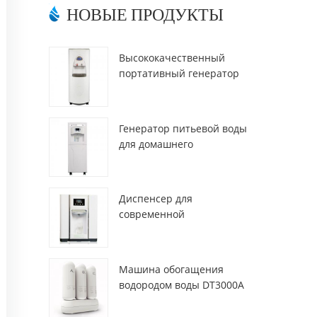
НОВЫЕ ПРОДУКТЫ
Высококачественный
портативный генератор
воды из воздуха HR-77M
Генератор питьевой воды
для домашнего
использования hr-88c
Диспенсер для
современной
деионизированной свежей
атмосферы ZL9510W
Машина обогащения
водородом воды DT3000A