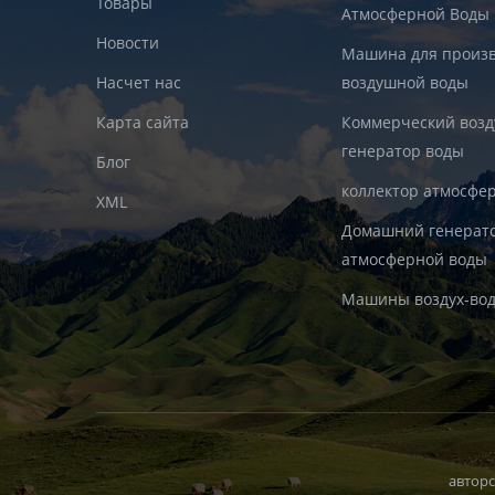
Товары
Атмосферной Воды
Новости
Машина для произв
Насчет нас
воздушной воды
Карта сайта
Коммерческий воз
генератор воды
Блог
коллектор атмосфе
XML
Домашний генерат
атмосферной воды
Машины воздух-во
авторс