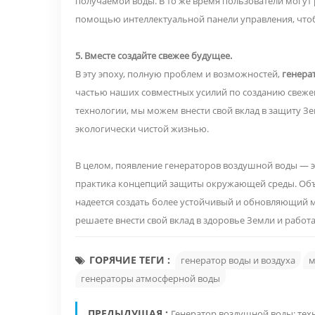
получаемой воды. В то же время пользователи могут
помощью интеллектуальной панели управления, что
5. Вместе создайте свежее будущее.
В эту эпоху, полную проблем и возможностей,
генера
частью наших совместных усилий по созданию свеже
технологии, мы можем внести свой вклад в защиту З
экологически чистой жизнью.
В целом, появление генераторов воздушной воды — э
практика концепций защиты окружающей среды. Объе
надеется создать более устойчивый и обновляющий 
решаете внести свой вклад в здоровье Земли и работа
ГОРЯЧИЕ ТЕГИ :
генератор воды и воздуха
м
генераторы атмосферной воды
ПРЕДЫДУЩАЯ :
Генератор воздушной воды: те