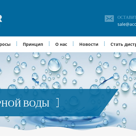
ОСТАВИ
sale@acc
просы
Принцип
О нас
Новости
Стать дис
РНОЙ ВОДЫ