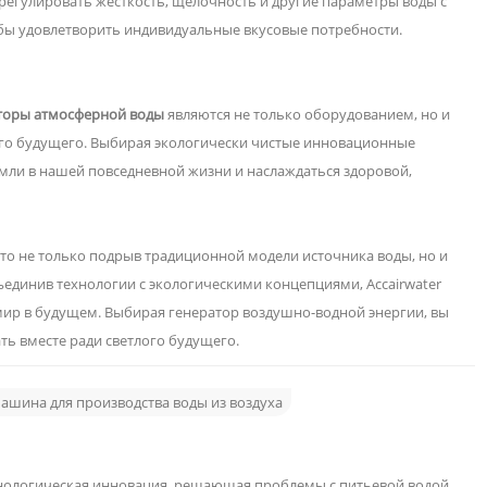
 регулировать жесткость, щелочность и другие параметры воды с
бы удовлетворить индивидуальные вкусовые потребности.
торы атмосферной воды
являются не только оборудованием, но и
го будущего. Выбирая экологически чистые инновационные
емли в нашей повседневной жизни и наслаждаться здоровой,
то не только подрыв традиционной модели источника воды, но и
динив технологии с экологическими концепциями, Accairwater
мир в будущем. Выбирая генератор воздушно-водной энергии, вы
ть вместе ради светлого будущего.
ашина для производства воды из воздуха
хнологическая инновация, решающая проблемы с питьевой водой