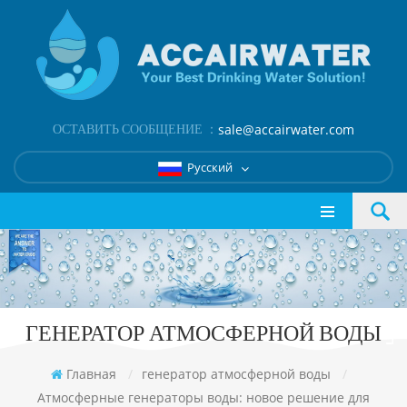
ОСТАВИТЬ СООБЩЕНИЕ ：
sale@accairwater.com
Русский
ГЕНЕРАТОР АТМОСФЕРНОЙ ВОДЫ
Главная
/
генератор атмосферной воды
/
Атмосферные генераторы воды: новое решение для