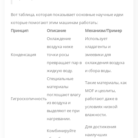
Вот таблица, которая показывает
основные научные идеи
которые помогают этим машинам работать:
Принцип
Описание
Механизм/Пример
Охлаждение
Использует
воздуха ниже
хладагенты и
Конденсация
точки росы
змеевики для
превращает пар в
охлаждения воздуха
жидкую воду.
и сбора воды.
Специальные
Такие материалы, как
материалы
MOF и цеолиты,
поглощают влагу
Гигроскопичность
работают даже в
из воздуха и
условиях низкой
выделяют ее при
влажности.
нагревании.
Для достижения
Комбинируйте
наилучших