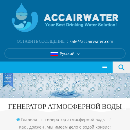
ОСТАВИТЬ СООБЩЕНИЕ ：
sale@accairwater.com
Русский
ГЕНЕРАТОР АТМОСФЕРНОЙ ВОДЫ
Главная
/
генератор атмосферной воды
/
Как . должен .Мы имеем дело с водой кризис?