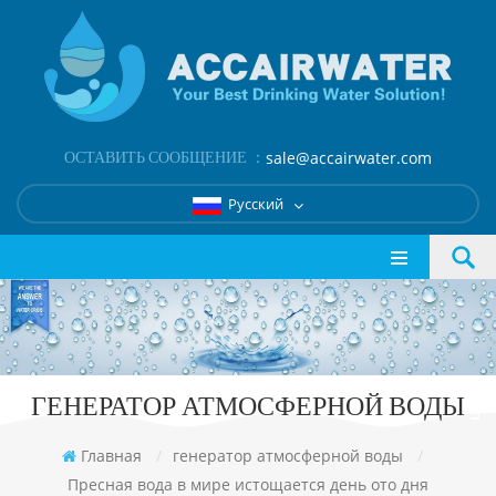
ОСТАВИТЬ СООБЩЕНИЕ ：
sale@accairwater.com
Русский
ГЕНЕРАТОР АТМОСФЕРНОЙ ВОДЫ
Главная
/
генератор атмосферной воды
/
Пресная вода в мире истощается день ото дня