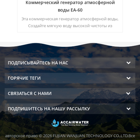
Коммерческий генератор атмосферной
воды ЕА-60
ге
воды
Эта коммерческая генератор атмосферной воды,
Т
из
Создайте мягкую воду высокой чистоты из
без
воздуха. Идеально для питья даже без хлора.
ПОДПИСЫВАЙТЕСЬ НА НАС
ГОРЯЧИЕ ТЕГИ
СВЯЗАТЬСЯ С НАМИ
ПОДПИШИТЕСЬ НА НАШУ РАССЫЛКУ
авторское право © 2026 FUJIAN WANJUAN TECHNOLOGY CO.,LTD.Все