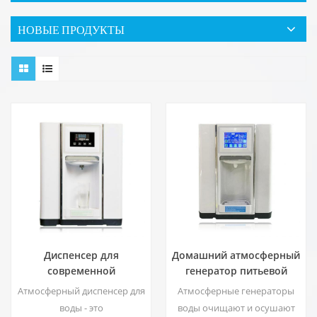
НОВЫЕ ПРОДУКТЫ
Диспенсер для
Домашний атмосферный
современной
генератор питьевой
деионизированной
воды
Атмосферный диспенсер для
Атмосферные генераторы
свежей атмосферы
воды - это
воды очищают и осушают