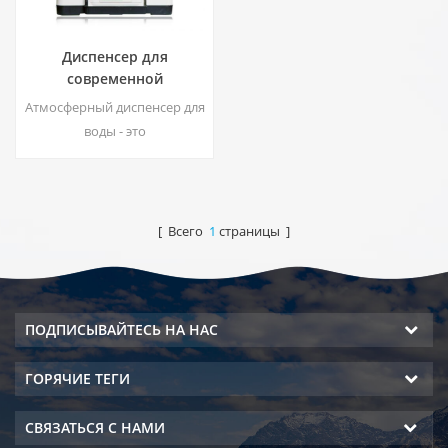
Диспенсер для
современной
деионизированной
Атмосферный диспенсер для
свежей атмосферы
воды - это
ZL9510W
высокотехнологичная
машина для подачи воды,
которая обеспечивает
питьевую воду
[ Всего
1
страницы ]
высочайшего качества за
счет сбора воды от
влажности воздуха.
ПОДПИСЫВАЙТЕСЬ НА НАС
ГОРЯЧИЕ ТЕГИ
СВЯЗАТЬСЯ С НАМИ