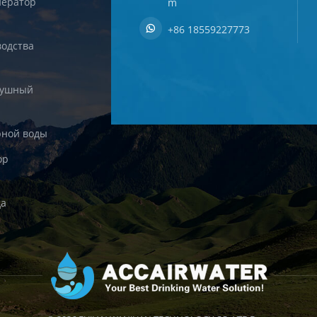
ератор
m
+86 18559227773
одства
душный
рной воды
ор
да