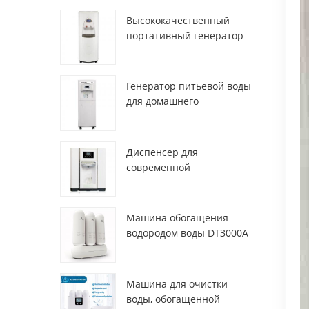
Высококачественный
портативный генератор
воды из воздуха HR-77M
Генератор питьевой воды
для домашнего
использования hr-88c
Диспенсер для
современной
деионизированной
свежей атмосферы
ZL9510W
Машина обогащения
водородом воды DT3000A
Машина для очистки
воды, обогащенной