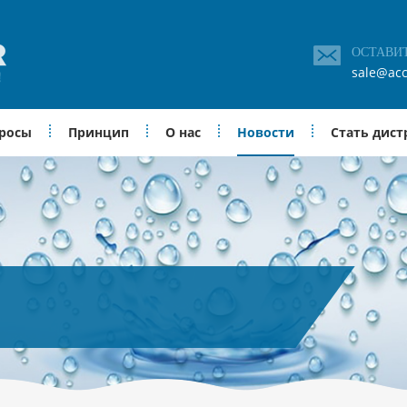
ОСТАВИ
sale@acc
просы
Принцип
О нас
Новости
Стать дис