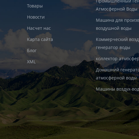
Промышленный Ген
Товары
Атмосферной Воды
Новости
Машина для произв
Насчет нас
воздушной воды
Карта сайта
Коммерческий воз
генератор воды
Блог
коллектор атмосфе
XML
Домашний генерат
атмосферной воды
Машины воздух-во