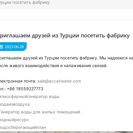
урции посетить фабрику
риглашаем друзей из Турции посетить фабрику
2023-06-28
риглашаем друзей из Турции посетить фабрику. Мы надеемся н
осле живого взаимодействия и налаживания связей.
лектронная почта:
sale@accairwater.com
ел.: +86 18559227773
атмосферныйгенератор воды
водаизвоздуха
Генератор воды для жилых помещений
водныйресурс
водосберегающийплан