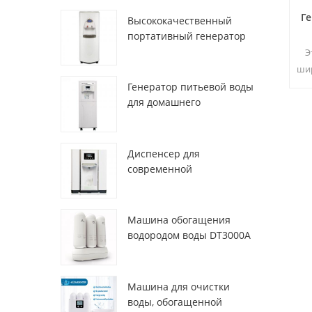
Ге
Высококачественный
портативный генератор
воды из воздуха HR-77M
Э
шир
Генератор питьевой воды
для домашнего
чис
использования hr-88c
& 
Диспенсер для
современной
деионизированной
свежей атмосферы
ZL9510W
Машина обогащения
водородом воды DT3000A
Машина для очистки
воды, обогащенной