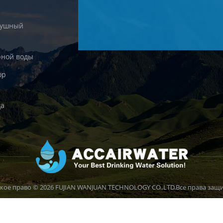
душный
рной воды
ор
да
кое право © 2026 FUJIAN WANJUAN TECHNOLOGY CO.,LTD.Все права защ