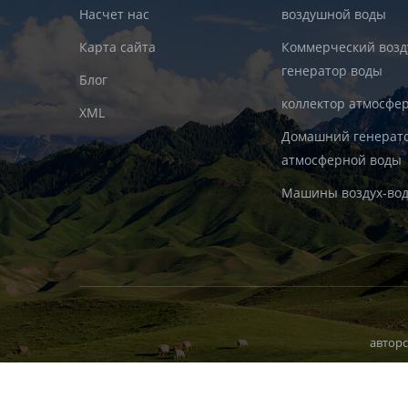
Насчет нас
воздушной воды
Карта сайта
Коммерческий воз
генератор воды
Блог
коллектор атмосфе
XML
Домашний генерат
атмосферной воды
Машины воздух-во
авторс