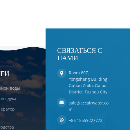
СВЯЗАТЬСЯ С
НАМИ
ЕГИ
Room 807,
Yongsheng Building,
Gutian Zhilu, Gulou
рной воды
District, Fuzhou City
 воздуха
sale@accairwater.co
ератор
m
+86 18559227773
одства