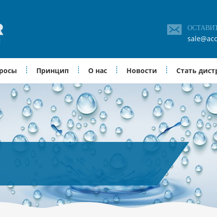
ОСТАВИ
sale@acc
просы
Принцип
О нас
Новости
Стать дис