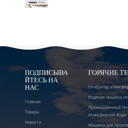
водородом DT6000A
ПОДПИСЫВА
ГОРЯЧИЕ Т
ЙТЕСЬ НА
НАС
Генератор атмосфе
Водяная машина из
Главная
Промышленный Ген
Товары
Атмосферной Воды
Новости
Машина для произв