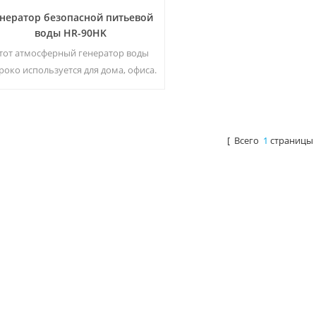
нератор безопасной питьевой
воды HR-90HK
тот атмосферный генератор воды
око используется для дома, офиса.
Горячий & amp; выход холодной
той воды. 30 литров в день при 30 ℃
amp; 80% относительной влажности.
[ Всего
1
страницы 